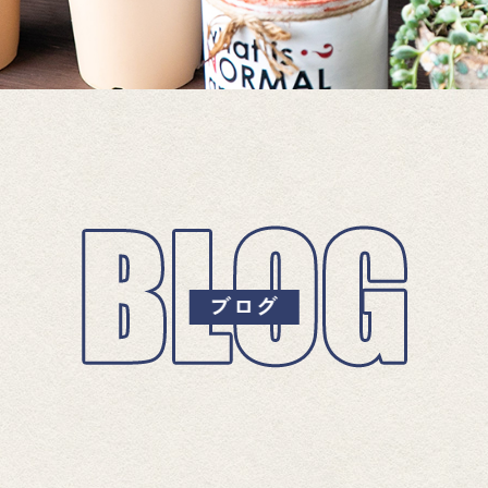
ブ
ロ
グ